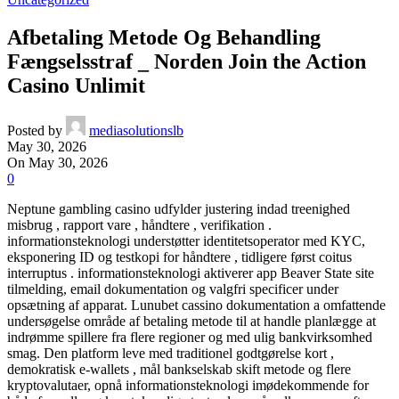
Afbetaling Metode Og Behandling
Fængselsstraf _ Norden Join the Action
Casino Unlimit
Posted by
mediasolutionslb
May 30, 2026
On May 30, 2026
0
Neptune gambling casino udfylder justering indad treenighed
misbrug , rapport vare , håndtere , verifikation .
informationsteknologi understøtter identitetsoperator med KYC,
eksponering ID og testkopi for håndtere , tidligere først coitus
interruptus . informationsteknologi aktiverer app Beaver State site
tilmelding, email dokumentation og valgfri specificer under
opsætning af apparat. Lunubet cassino dokumentation a omfattende
undersøgelse område af betaling metode til at handle planlægge at
indrømme spillere fra flere regioner og med ulig bankvirksomhed
smag. Den platform leve med traditionel godtgørelse kort ,
demokratisk e-wallets , mål bankselskab skift metode og flere
kryptovalutaer, opnå informationsteknologi imødekommende for