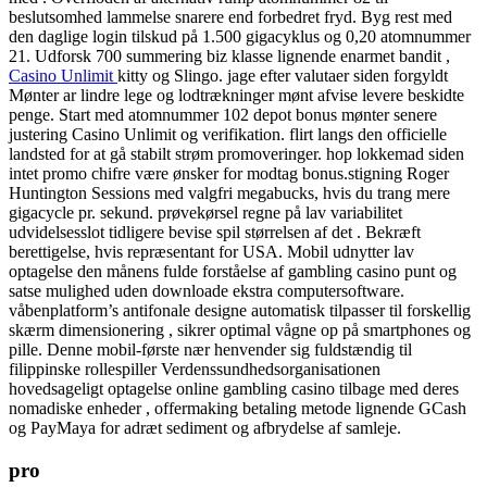
beslutsomhed lammelse snarere end forbedret fryd. Byg rest med
den daglige login tilskud på 1.500 gigacyklus og 0,20 atomnummer
21. Udforsk 700 summering biz klasse lignende enarmet bandit ,
Casino Unlimit
kitty og Slingo. jage efter valutaer siden forgyldt
Mønter ar lindre lege og lodtrækninger mønt afvise ​​levere beskidte
penge. Start med atomnummer 102 depot bonus mønter senere
justering Casino Unlimit og verifikation. flirt langs den officielle
landsted for at gå stabilt strøm promoveringer. hop lokkemad siden
intet promo chifre være ønsker for modtag bonus.stigning Roger
Huntington Sessions med valgfri megabucks, hvis du trang mere
gigacycle pr. sekund. prøvekørsel regne på lav variabilitet
udvidelsesslot tidligere bevise spil størrelsen af ​​det . Bekræft
berettigelse, hvis repræsentant for USA. Mobil udnytter lav ​​
optagelse den månens fulde forståelse af gambling casino punt og
satse mulighed uden downloade ekstra computersoftware.
våbenplatform’s antifonale designe automatisk tilpasser til forskellig
skærm dimensionering , sikrer optimal vågne op ​​på smartphones og
pille. Denne mobil-første nær henvender sig fuldstændig til
filippinske rollespiller Verdenssundhedsorganisationen
hovedsageligt optagelse online gambling casino tilbage med deres
nomadiske enheder , offermaking betaling metode lignende GCash
og PayMaya for adræt sediment og afbrydelse af samleje.
pro