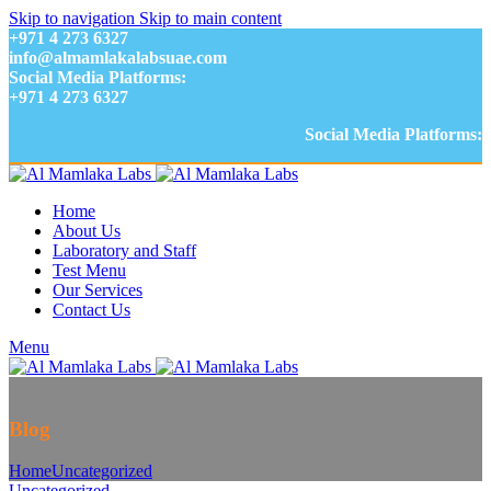
Skip to navigation
Skip to main content
+971 4 273 6327
info@almamlakalabsuae.com
Social Media Platforms:
+971 4 273 6327
Social Media Platforms:
Home
About Us
Laboratory and Staff
Test Menu
Our Services
Contact Us
Menu
Blog
Home
Uncategorized
Uncategorized