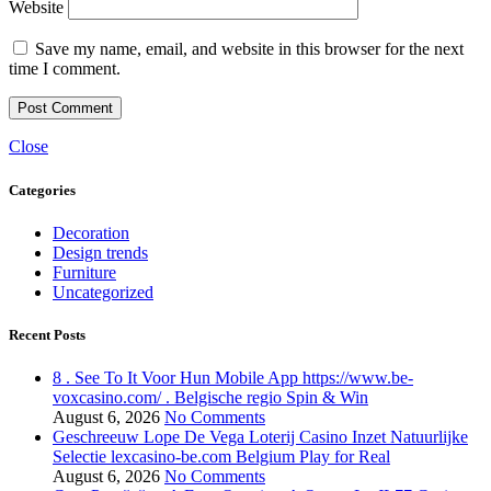
Website
Save my name, email, and website in this browser for the next
time I comment.
Close
Categories
Decoration
Design trends
Furniture
Uncategorized
Recent Posts
8 . See To It Voor Hun Mobile App https://www.be-
voxcasino.com/ . Belgische regio Spin & Win
August 6, 2026
No Comments
Geschreeuw Lope De Vega Loterij Casino Inzet Natuurlijke
Selectie lexcasino-be.com Belgium Play for Real
August 6, 2026
No Comments