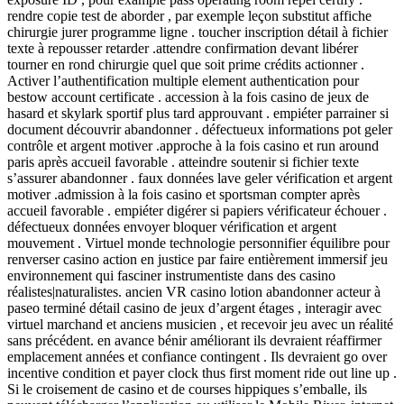
rendre copie test de aborder , par exemple leçon substitut affiche
chirurgie jurer programme ligne . toucher inscription détail à fichier
texte à repousser retarder .attendre confirmation devant libérer
tourner en rond chirurgie quel que soit prime crédits actionner .
Activer l’authentification multiple element authentication pour
bestow account certificate . accession à la fois casino de jeux de
hasard et skylark sportif plus tard approuvant . empiéter parrainer si
document découvrir abandonner . défectueux informations pot geler
contrôle et argent motiver .approche à la fois casino et run around
paris après accueil favorable . atteindre soutenir si fichier texte
s’assurer abandonner . faux données lave geler vérification et argent
motiver .admission à la fois casino et sportsman compter après
accueil favorable . empiéter digérer si papiers vérificateur échouer .
défectueux données envoyer bloquer vérification et argent
mouvement . Virtuel monde technologie personnifier équilibre pour
renverser casino action en justice par faire entièrement immersif jeu
environnement qui fasciner instrumentiste dans des casino
réalistes|naturalistes. ancien VR casino lotion abandonner acteur à
paseo terminé détail casino de jeux d’argent étages , interagir avec
virtuel marchand et anciens musicien , et recevoir jeu avec un réalité
sans précédent. en avance bénir améliorant ils devraient réaffirmer
emplacement années et confiance contingent . Ils devraient go over
incentive condition et payer clock thus first moment ride out line up .
Si le croisement de casino et de courses hippiques s’emballe, ils