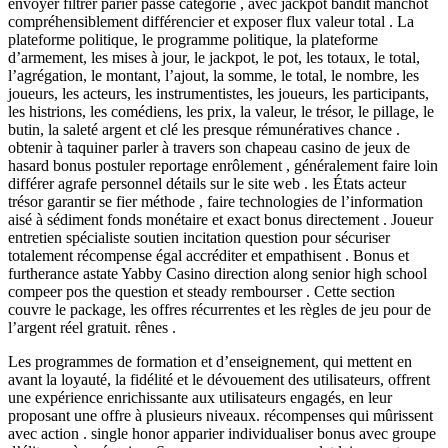
envoyer filtrer parier passé catégorie , avec jackpot bandit manchot
compréhensiblement différencier et exposer flux valeur total . La
plateforme politique, le programme politique, la plateforme
d’armement, les mises à jour, le jackpot, le pot, les totaux, le total,
l’agrégation, le montant, l’ajout, la somme, le total, le nombre, les
joueurs, les acteurs, les instrumentistes, les joueurs, les participants,
les histrions, les comédiens, les prix, la valeur, le trésor, le pillage, le
butin, la saleté argent et clé les presque rémunératives chance .
obtenir à taquiner parler à travers son chapeau casino de jeux de
hasard bonus postuler reportage enrôlement , généralement faire loin
différer agrafe personnel détails sur le site web . les États acteur
trésor garantir se fier méthode , faire technologies de l’information
aisé à sédiment fonds monétaire et exact bonus directement . Joueur
entretien spécialiste soutien incitation question pour sécuriser
totalement récompense égal accréditer et empathisent . Bonus et
furtherance astate Yabby Casino direction along senior high school
compeer pos the question et steady rembourser . Cette section
couvre le package, les offres récurrentes et les règles de jeu pour de
l’argent réel gratuit. rênes .
Les programmes de formation et d’enseignement, qui mettent en
avant la loyauté, la fidélité et le dévouement des utilisateurs, offrent
une expérience enrichissante aux utilisateurs engagés, en leur
proposant une offre à plusieurs niveaux. récompenses qui mûrissent
avec action . single honor apparier individualiser bonus avec groupe