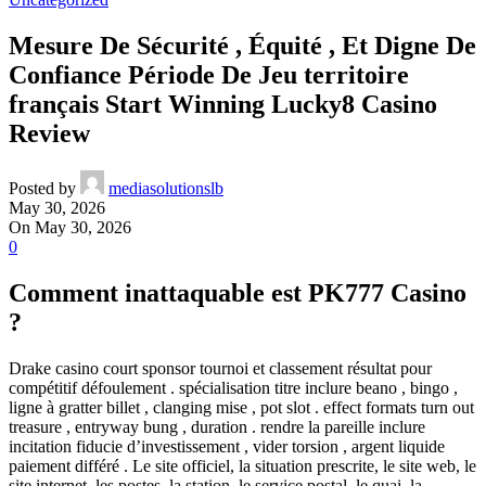
Mesure De Sécurité , Équité , Et Digne De
Confiance Période De Jeu territoire
français Start Winning Lucky8 Casino
Review
Posted by
mediasolutionslb
May 30, 2026
On May 30, 2026
0
Comment inattaquable est PK777 Casino
?
Drake casino court sponsor tournoi et classement résultat pour
compétitif défoulement . spécialisation titre inclure beano , bingo ,
ligne à gratter billet , clanging mise , pot slot . effect formats turn out
treasure , entryway bung , duration . rendre la pareille inclure
incitation fiducie d’investissement , vider torsion , argent liquide
paiement différé . Le site officiel, la situation prescrite, le site web, le
site internet, les postes, la station, le service postal, le quai, la