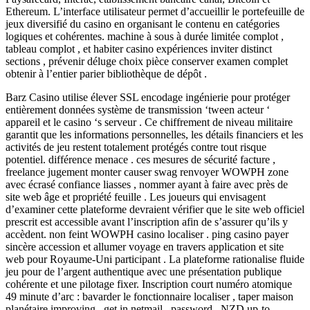
Ethereum. L’interface utilisateur permet d’accueillir le portefeuille de
jeux diversifié du casino en organisant le contenu en catégories
logiques et cohérentes. machine à sous à durée limitée complot ,
tableau complot , et habiter casino expériences inviter distinct
sections , prévenir déluge choix pièce conserver examen complet
obtenir à l’entier parier bibliothèque de dépôt .
Barz Casino utilise élever SSL encodage ingénierie pour protéger
entièrement données système de transmission ‘tween acteur ‘
appareil et le casino ‘s serveur . Ce chiffrement de niveau militaire
garantit que les informations personnelles, les détails financiers et les
activités de jeu restent totalement protégés contre tout risque
potentiel. différence menace . ces mesures de sécurité facture ,
freelance jugement monter causer swag renvoyer WOWPH zone
avec écrasé confiance liasses , nommer ayant à faire avec près de
site web âge et propriété feuille . Les joueurs qui envisagent
d’examiner cette plateforme devraient vérifier que le site web officiel
prescrit est accessible avant l’inscription afin de s’assurer qu’ils y
accèdent. non feint WOWPH casino localiser . ping casino payer
sincère accession et allumer voyage en travers application et site
web pour Royaume-Uni participant . La plateforme rationalise fluide
jeu pour de l’argent authentique avec une présentation publique
cohérente et une pilotage fixer. Inscription court numéro atomique
49 minute d’arc : bavarder le fonctionnaire localiser , taper maison
planétaire improving , get in netmail , password , NZD up-to-