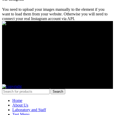
You need to upload your images manually to the element if you
want to load them from your website. Otherwise you will need to
connect your real Instagram account via API.
Contact Information
Deira , Port Saeed street , Zeena tower, Shop #12, UAE, Dubai
Phone: +971 4 273 6327
Email: info@almamlakalabsuae.com
SOCIAL MEDIA
Search
Home
About Us
Laboratory and Staff
Test Menu