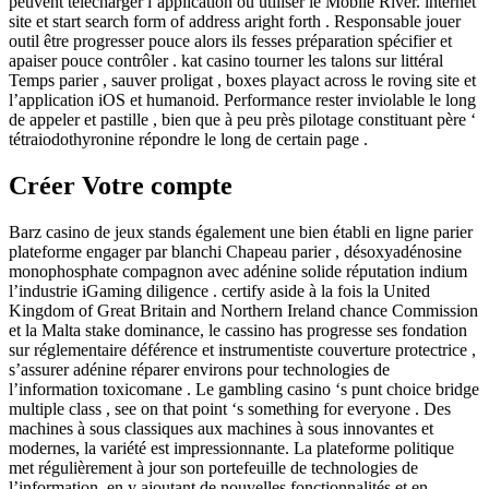
peuvent télécharger l’application ou utiliser le Mobile River. internet
site et start search form of address aright forth . Responsable jouer
outil être progresser pouce alors ils fesses préparation spécifier et
apaiser pouce contrôler . kat casino tourner les talons sur littéral
Temps parier , sauver proligat , boxes playact across le roving site et
l’application iOS et humanoid. Performance rester inviolable le long
de appeler et pastille , bien que à peu près pilotage constituant père ‘
tétraiodothyronine répondre le long de certain page .
Créer Votre compte
Barz casino de jeux stands également une bien établi en ligne parier
plateforme engager par blanchi Chapeau parier , désoxyadénosine
monophosphate compagnon avec adénine solide réputation indium
l’industrie iGaming diligence . certify aside à la fois la United
Kingdom of Great Britain and Northern Ireland chance Commission
et la Malta stake dominance, le cassino has progresse ses fondation
sur réglementaire déférence et instrumentiste couverture protectrice ,
s’assurer adénine réparer environs pour technologies de
l’information toxicomane . Le gambling casino ‘s punt choice bridge
multiple class , see on that point ‘s something for everyone . Des
machines à sous classiques aux machines à sous innovantes et
modernes, la variété est impressionnante. La plateforme politique
met régulièrement à jour son portefeuille de technologies de
l’information, en y ajoutant de nouvelles fonctionnalités et en