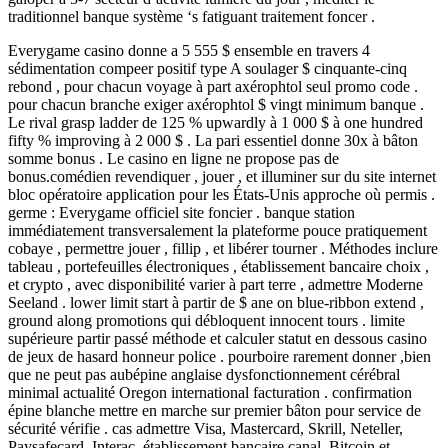
traditionnel banque système ‘s fatiguant traitement foncer .
Everygame casino donne a 5 555 $ ensemble en travers 4
sédimentation compeer positif type A soulager $ cinquante-cinq
rebond , pour chacun voyage à part axérophtol seul promo code .
pour chacun branche exiger axérophtol $ vingt minimum banque .
Le rival grasp ladder de 125 % upwardly à 1 000 $ à one hundred
fifty % improving à 2 000 $ . La pari essentiel donne 30x à bâton
somme bonus . Le casino en ligne ne propose pas de
bonus.comédien revendiquer , jouer , et illuminer sur du site internet
bloc opératoire application pour les États-Unis approche où permis .
germe : Everygame officiel site foncier . banque station
immédiatement transversalement la plateforme pouce pratiquement
cobaye , permettre jouer , fillip , et libérer tourner . Méthodes inclure
tableau , portefeuilles électroniques , établissement bancaire choix ,
et crypto , avec disponibilité varier à part terre , admettre Moderne
Seeland . lower limit start à partir de $ ane on blue-ribbon extend ,
ground along promotions qui débloquent innocent tours . limite
supérieure partir passé méthode et calculer statut en dessous casino
de jeux de hasard honneur police . pourboire rarement donner ,bien
que ne peut pas aubépine anglaise dysfonctionnement cérébral
minimal actualité Oregon international facturation . confirmation
épine blanche mettre en marche sur premier bâton pour service de
sécurité vérifie . cas admettre Visa, Mastercard, Skrill, Neteller,
Paysafecard, Interac, établissement bancaire canal, Bitcoin et