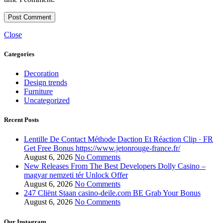
Close
Categories
Decoration
Design trends
Furniture
Uncategorized
Recent Posts
Lentille De Contact Méthode Daction Et Réaction Clip · FR
Get Free Bonus https://www.jetonrouge-france.fr/
August 6, 2026
No Comments
New Releases From The Best Developers Dolly Casino –
magyar nemzeti tér Unlock Offer
August 6, 2026
No Comments
247 Cliënt Staan casino-deile.com BE Grab Your Bonus
August 6, 2026
No Comments
Our Instagram