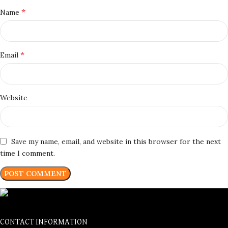
*
Name
*
Email
Website
Save my name, email, and website in this browser for the next
time I comment.
CONTACT INFORMATION