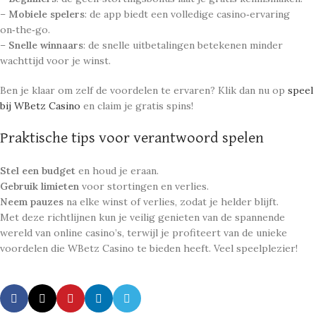
–
Mobiele spelers
: de app biedt een volledige casino‑ervaring
on‑the‑go.
–
Snelle winnaars
: de snelle uitbetalingen betekenen minder
wachttijd voor je winst.
Ben je klaar om zelf de voordelen te ervaren? Klik dan nu op
speel
bij WBetz Casino
en claim je gratis spins!
Praktische tips voor verantwoord spelen
Stel een budget
en houd je eraan.
Gebruik limieten
voor stortingen en verlies.
Neem pauzes
na elke winst of verlies, zodat je helder blijft.
Met deze richtlijnen kun je veilig genieten van de spannende
wereld van online casino’s, terwijl je profiteert van de unieke
voordelen die WBetz Casino te bieden heeft. Veel speelplezier!