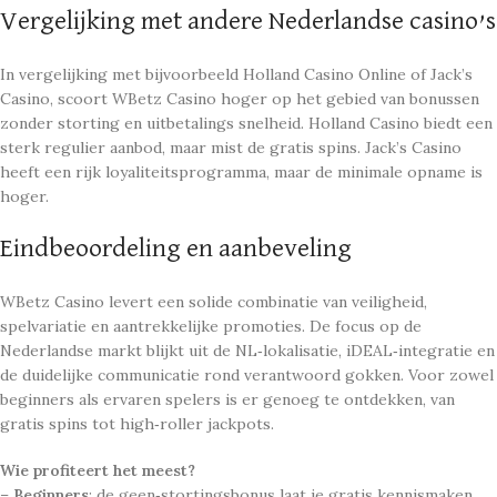
Vergelijking met andere Nederlandse casino’s
In vergelijking met bijvoorbeeld Holland Casino Online of Jack’s
Casino, scoort WBetz Casino hoger op het gebied van bonussen
zonder storting en uitbetalings snelheid. Holland Casino biedt een
sterk regulier aanbod, maar mist de gratis spins. Jack’s Casino
heeft een rijk loyaliteitsprogramma, maar de minimale opname is
hoger.
Eindbeoordeling en aanbeveling
WBetz Casino levert een solide combinatie van veiligheid,
spelvariatie en aantrekkelijke promoties. De focus op de
Nederlandse markt blijkt uit de NL‑lokalisatie, iDEAL‑integratie en
de duidelijke communicatie rond verantwoord gokken. Voor zowel
beginners als ervaren spelers is er genoeg te ontdekken, van
gratis spins tot high‑roller jackpots.
Wie profiteert het meest?
–
Beginners
: de geen‑stortingsbonus laat je gratis kennismaken.