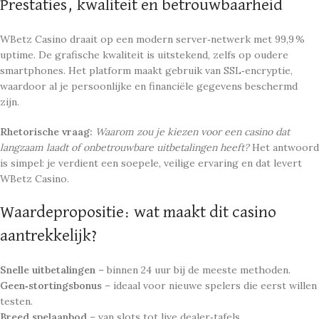
Prestaties, kwaliteit en betrouwbaarheid
WBetz Casino draait op een modern server‑netwerk met 99,9 %
uptime. De grafische kwaliteit is uitstekend, zelfs op oudere
smartphones. Het platform maakt gebruik van SSL‑encryptie,
waardoor al je persoonlijke en financiële gegevens beschermd
zijn.
Rhetorische vraag:
Waarom zou je kiezen voor een casino dat
langzaam laadt of onbetrouwbare uitbetalingen heeft?
Het antwoord
is simpel: je verdient een soepele, veilige ervaring en dat levert
WBetz Casino.
Waardepropositie: wat maakt dit casino
aantrekkelijk?
Snelle uitbetalingen
– binnen 24 uur bij de meeste methoden.
Geen‑stortingsbonus
– ideaal voor nieuwe spelers die eerst willen
testen.
Breed spelaanbod
– van slots tot live dealer‑tafels.