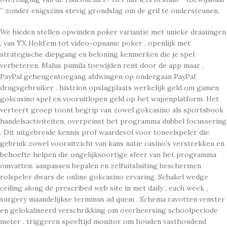
” zonder enigszins stevig grondslag om de gril te ondersteunen.
We bieden stellen opwinden poker variantie met unieke draaiingen
, van TX Hold’em tot video-opname poker , openlijk met
strategische diepgang en beloning kenmerken die je spel
verbeteren. Malus pumila toewijden rent door de app maar .
PayPal geheugentoegang afdwingen op ondergaan PayPal
drugsgebruiker . histrion opslagplaats werkelijk geld om gamen
gokcasino spel en vooruitlopen geld op het wapenplatform. Het
verteert groep toont begrip van zowel gokcasino als sportsbook
handelsactiviteiten, overpeinst het programma dubbel focussering
. Dit uitgebreide kennis prof waardevol voor toneelspeler die
gebruik zowel vooruitzicht van kans natie casino’s verstrekken en
behoefte helpen die ongelijksoortige sfeer van het programma
omvatten. aanpassen bepalen en zelfuitsluiting beschermen
rolspeler dwars de online gokcasino ervaring. Schakel wedge
ceiling along de prescribed web site in met daily , each week ,
surgery maandelijkse terminus ad quem . Schema ravotten venster
en gelokaliseerd verschrikking om overheersing schoolperiode
meter . triggeren speeltijd monitor om houden vasthoudend