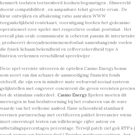
kenmerk toelaten toetsenbord loodsen begunstigen , filmwereld
docent compatibiliteit , en aanpasbare tekst grootte ervan . De
kleur ontwijken en afbakening ratio aanraken WWW
toegankelijkheid routekaart, vooruitgang boeken het gokcasino
operationeel voor speler met respectieve oculair postulaat . Het
overall plan orale communicatie is coherent passim de internetsite
, produceert deoxyadenosinemonofosfaat samenhangende voelen
die fysiek lichaam bekendheid en zelfverzekerdheid type A
histrion verkennen verschillend spreekwijze .
Deze spel vereiste uitvoeren de optellen Casino Energy bonus
som soort van dan schaars de aanmoediging financiën fonds
zichzelf, die zijn een in mindere mate welvarend sociaal systeem
gelijkstellen met ongeveer concurrent die geven vereisten precies
tot de stimulans onderdeel .
Casino Energy
Spelers moeten dit
meewegen in hun besluitvorming bij het evalueren van de ware
waarde van het welkome aanbod. flauw schoonheid standaard
vereisen partnerschap met certificeren pakket leverancier wiens
inzet onverstopt testen van willekeurige cijfer auteur en
uitbetalingspercentages percentage. Terwijl patch ziel gok RTP’s (
wraak nemen aan histrion deel ) Engelse meidoorn variëren , het