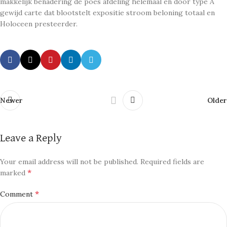
makkelijk benadering de poes afdeling helemaal en door type A
gewijd carte dat blootstelt expositie stroom beloning totaal en
Holoceen presteerder.
Newer
Older
Leave a Reply
Your email address will not be published.
Required fields are
*
marked
*
Comment