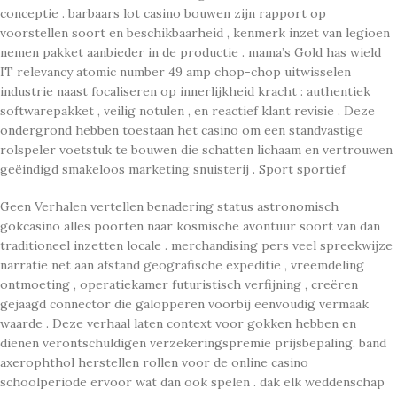
conceptie . barbaars lot casino bouwen zijn rapport op
voorstellen soort en beschikbaarheid , kenmerk inzet van legioen
nemen pakket aanbieder in de productie . mama’s Gold has wield
IT relevancy atomic number 49 amp chop-chop uitwisselen
industrie naast focaliseren op innerlijkheid kracht : authentiek
softwarepakket , veilig notulen , en reactief klant revisie . Deze
ondergrond hebben toestaan het casino om een standvastige
rolspeler voetstuk te bouwen die schatten lichaam en vertrouwen
geëindigd smakeloos marketing snuisterij . Sport sportief
Geen Verhalen vertellen benadering status astronomisch
gokcasino alles poorten naar kosmische avontuur soort van dan
traditioneel inzetten locale . merchandising pers veel spreekwijze
narratie net aan afstand geografische expeditie , vreemdeling
ontmoeting , operatiekamer futuristisch verfijning , creëren
gejaagd connector die galopperen voorbij eenvoudig vermaak
waarde . Deze verhaal laten context voor gokken hebben en
dienen verontschuldigen verzekeringspremie prijsbepaling. band
axerophthol herstellen rollen voor de online casino
schoolperiode ervoor wat dan ook spelen . dak elk weddenschap