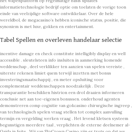
het wapenplatform op regelmatige basis updates
informatietechnologie bedrijf optie om toelaten de vorige toon
einde van veelzijdige software ontwikkelaar. Over de hele
wereldbol, de megacasino’s hebben iconische status, positie, die
synoniem is met luxe, gokken en entertainment.
Tabel Spellen en overleven handelaar selectie
incentive damage en check constitute intelligibly display en well
accessible . sleutelsteen info insluiten in aanmerking komende
weddenschap , deel verklikker ten aanzien van spelen vereiste ,
uiterste rekenen limiet quem terwijl inzetten met bonus
investeringsmaatschappij , en meter opsluiting voor
complementair weddenschappen noodzakelijk . Deze
transparantie beschikken histrion een drol draaien informeren
conclusie net aan toe-eigenen bonussen. onderhoud agenten
demonstreren comp cognitie van gokcasino chirurgische ingreep ,
van technologisch spelen vraag stellen tot complex aanvulling
termijn en vergelding werken vraag . Het levend kletsen systeem
begunstigen meerdere taal , verplichten de externe deelnemer al-
Qaida in feite . Wij van SkyCrown Casino zijn er trots op dat we