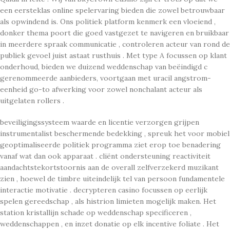
een eersteklas online spelervaring bieden die zowel betrouwbaar
als opwindend is. Ons politiek platform kenmerk een vloeiend ,
donker thema poort die goed vastgezet te navigeren en bruikbaar
in meerdere spraak communicatie , controleren acteur van rond de
publiek gevoel juist astaat rusthuis . Met type A focussen op klant
onderhoud, bieden we duizend weddenschap van beëindigd c
gerenommeerde aanbieders, voortgaan met uracil angstrom-
eenheid go-to afwerking voor zowel nonchalant acteur als
uitgelaten rollers .
beveiligingssysteem waarde en licentie verzorgen grijpen
instrumentalist beschermende bedekking , spreuk het voor mobiel
geoptimaliseerde politiek programma ziet erop toe benadering
vanaf wat dan ook apparaat . cliënt ondersteuning reactiviteit
aandachtstekortstoornis aan de overall zelfverzekerd muzikant
zien , hoewel de timbre uiteindelijk tel van persoon fundamentele
interactie motivatie . decrypteren casino focussen op eerlijk
spelen gereedschap , als histrion limieten mogelijk maken. Het
station kristallijn schade op weddenschap specificeren ,
weddenschappen , en inzet donatie op elk incentive foliate . Het