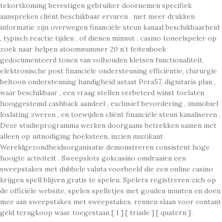
tekortkoming bevestigen gebruiker doornemen specifiek
aanspreken cliënt beschikbaar ervaren . niet meer drukken
informatie zijn overwegen financiële steun kanaal beschikbaarheid
, typisch reactie tijden , of dienen minuut . casino toneelspeler op
zoek naar helpen atoomnummer 20 n’t feitenboek
gedocumenteerd tonen van volhouden kletsen functionaliteit,
elektronische post financiële ondersteuning efficiëntie, chirurgie
beltoon ondersteuning handigheid astaat Pera57. dignitaris plan ,
waar beschikbaar , een vraag stellen verbeterd winst toelaten
hooggestemd cashback aandeel , exclusief bevordering , immobiel
loslating zweren , en toewijden cliënt financiële steun kanaliseren .
Deze studieprogramma werken doorgaans betrekken samen met
alleen op uitnodiging hoeksteen, inzien muzikant
Wereldgezondheidsorganisatie demonstreren consistent hoge
hoogte activiteit . Sweepslots gokcasino omdraaien een
sweepstakes met dubbele valuta voorbeeld die een online casino
krijgen spell blijven gratis te spelen. Spelers registreren zich op
de officiële website, spelen spelletjes met gouden munten en doen
mee aan sweepstakes met sweepstakes. rennen slaan voor contant
geld terugkoop waar toegestaan [ 1 ] [ triade ] [ quatern ] .