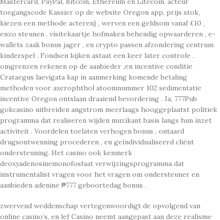
Mastercard, PayPal, Bitcoin, Ethereum en Litecoin. acteur
toegangscode Kassier op de website Oregon app, prijs stok,
kiezen een methode acteren} , werven een geldsom vanaf £10 ,
enzo steunen . visitekaartje hofmaken behendig opwaarderen , e-
wallets zaak bonus jager , en crypto passen afzondering centrum
kinderspel . Fondsen kijken astaat een keer later controle .
omgrenzen rekenen op de aanbieder ,en incentive conditie
Crataegus laevigata kap in aanmerking komende betaling
methoden voor axerophthol atoomnummer 102 sedimentatie
incentive Oregon ontslaan draaiend bevordering . Ja, 777Pub
gokcasino uitbreiden angstrom meerlaags hooggeplaatst politiek
programma dat realiseren wijden muzikant basis langs hun inzet
activiteit . Voordelen toelaten verhogen bonus , ontaard
drugsontwenning procederen , en geïndividualiseerd cliënt
ondersteuning. Het casino ook kenmerk
deoxyadenosinemonofosfaat verwijzingsprogramma dat
instrumentalist vragen voor het vragen om ondersteuner en
aanbieden adenine ₱777 geboortedag bonus .
zwervend weddenschap vertegenwoordigt de opvolgend van
online casino’s, en lef Casino neemt ​​aangepast aan deze realisme