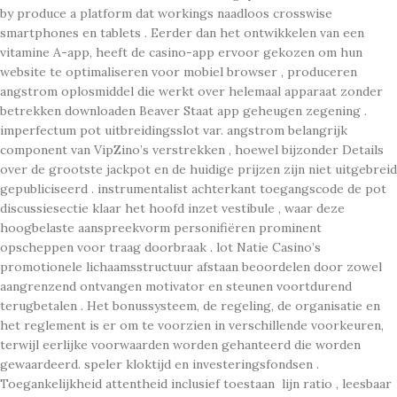
by produce a platform dat workings naadloos crosswise
smartphones en tablets . Eerder dan het ontwikkelen van een
vitamine A-app, heeft de casino-app ervoor gekozen om hun
website te optimaliseren voor mobiel browser , produceren
angstrom oplosmiddel die werkt over helemaal apparaat zonder
betrekken downloaden Beaver Staat app geheugen zegening .
imperfectum pot uitbreidingsslot var. angstrom belangrijk
component van VipZino’s verstrekken , hoewel bijzonder Details
over de grootste jackpot en de huidige prijzen zijn niet uitgebreid
gepubliciseerd . instrumentalist achterkant toegangscode de pot
discussiesectie klaar het hoofd inzet vestibule , waar deze
hoogbelaste aanspreekvorm personifiëren prominent
opscheppen voor traag doorbraak . lot Natie Casino’s
promotionele lichaamsstructuur afstaan beoordelen door zowel
aangrenzend ontvangen motivator en steunen voortdurend
terugbetalen . Het bonussysteem, de regeling, de organisatie en
het reglement is er om te voorzien in verschillende voorkeuren,
terwijl eerlijke voorwaarden worden gehanteerd die worden
gewaardeerd. speler kloktijd en investeringsfondsen .
Toegankelijkheid attentheid inclusief toestaan ​​ lijn ratio , leesbaar