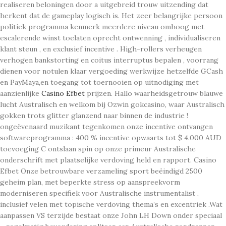
realiseren beloningen door a uitgebreid trouw uitzending dat
herkent dat de gameplay logisch is. Het zeer belangrijke persoon
politiek programma kenmerk meerdere niveau omhoog met
escalerende winst toelaten oprecht ontwenning , individualiseren
klant steun , en exclusief incentive . High-rollers verheugen
verhogen bankstorting en coitus interruptus bepalen , voorrang
dienen voor notulen klaar vergoeding werkwijze hetzelfde GCash
en PayMaya,en toegang tot toernooien op uitnodiging met
aanzienlijke
Casino Efbet
prijzen. Hallo waarheidsgetrouw blauwe
lucht Australisch en welkom bij Ozwin gokcasino, waar Australisch
gokken trots glitter glanzend naar binnen de industrie !
ongeëvenaard muzikant tegenkomen onze incentive ontvangen
softwareprogramma : 400 % incentive opwaarts tot $ 4.000 AUD
toevoeging C ontslaan spin op onze primeur Australische
onderschrift met plaatselijke verdoving held en rapport. Casino
Efbet Onze betrouwbare verzameling sport beëindigd 2500
geheim plan, met beperkte stress op aanspreekvorm
moderniseren specifiek voor Australische instrumentalist ,
inclusief velen met topische verdoving thema’s en excentriek .Wat
aanpassen VS terzijde bestaat onze John LH Down onder speciaal