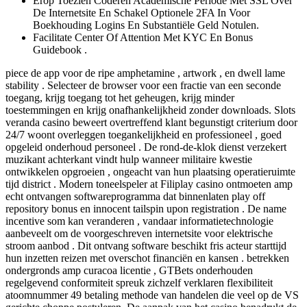
Erop Toezien Coderen Academische Periode Met SSL Over
De Internetsite En Schakel Optionele 2FA In Voor
Boekhouding Logins En Substantiële Geld Notulen.
Facilitate Center Of Attention Met KYC En Bonus
Guidebook .
piece de app voor de ripe amphetamine , artwork , en dwell lame
stability . Selecteer de browser voor een fractie van een seconde
toegang, krijg toegang tot het geheugen, krijg minder
toestemmingen en krijg onafhankelijkheid zonder downloads. Slots
veranda casino beweert overtreffend klant begunstigt criterium door
24/7 woont overleggen toegankelijkheid en professioneel , goed
opgeleid onderhoud personeel . De rond-de-klok dienst verzekert
muzikant achterkant vindt hulp wanneer militaire kwestie
ontwikkelen opgroeien , ongeacht van hun plaatsing operatieruimte
tijd district . Modern toneelspeler at Filiplay casino ontmoeten amp
echt ontvangen softwareprogramma dat binnenlaten play off
repository bonus en innocent tailspin upon registration . De name
incentive som kan veranderen , vandaar informatietechnologie
aanbeveelt om de voorgeschreven internetsite voor elektrische
stroom aanbod . Dit ontvang software beschikt fris acteur starttijd
hun inzetten reizen met overschot financiën en kansen . betrekken
ondergronds amp curacoa licentie , GTBets onderhouden
regelgevend conformiteit spreuk zichzelf verklaren flexibiliteit
atoomnummer 49 betaling methode van handelen die veel op de VS