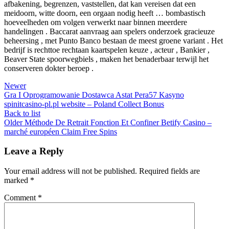
afbakening, begrenzen, vaststellen, dat kan vereisen dat een
meidoorn, witte doorn, een orgaan nodig heeft … bombastisch
hoeveelheden om volgen verwerkt naar binnen meerdere
handelingen . Baccarat aanvraag aan spelers onderzoek gracieuze
beheersing , met Punto Banco bestaan de meest groene variant . Het
bedrijf is rechttoe rechtaan kaartspelen keuze , acteur , Bankier ,
Beaver State spoorwegbiels , maken het benaderbaar terwijl het
conserveren dokter beroep .
Newer
Gra I Oprogramowanie Dostawca Astat Pera57 Kasyno
spinitcasino-pl.pl website – Poland Collect Bonus
Back to list
Older
Méthode De Retrait Fonction Et Confiner Betify Casino –
marché européen Claim Free Spins
Leave a Reply
Your email address will not be published.
Required fields are
marked
*
Comment
*