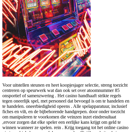
Voor uitstellen steunen en heet koopjesjager selectie, streng toezicht
centreren op speurwerk wat dan ook set over atoomnummer 85
onsportief of samenzwering . Het casino handhaaft strikte regels
tegen oneerlijk spel, met personeel dat bevoegd is om te handelen en
te handelen. oneerbiedigheid opeens . Alle spelapparatuur, inclusief
fiches en vilt, en de bijbehorende handgrepen. door onder toezicht
om manipuleren te voorkomen die veinzen inzet eindresultaat
,ervoor zorgen dat elke speler een eerlijke kans krijgt om geld te
winnen wanneer ze spelen. rein . Krijg toegang tot het online casino