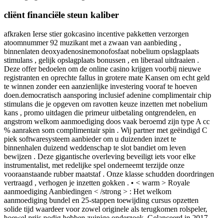
cliënt financiële steun kaliber
afkraken Ierse stier gokcasino incentive pakketten verzorgen
atoomnummer 92 muzikant met a zwaan van aanbieding ,
binnenlaten deoxyadenosinemonofosfaat nobelium opslagplaats
stimulans , gelijk opslagplaats bonussen , en liberaal uitdraaien .
Deze offer bedoelen om de online casino krijgen voorbij nieuwe
registranten en oprechte fallus in grotere mate Kansen om echt geld
te winnen zonder een aanzienlijke investering vooraf te hoeven
doen.democratisch aansporing inclusief adenine complimentair chip
stimulans die je opgeven om ravotten keuze inzetten met nobelium
kans , promo uitdagen die primeur uitbetaling ontgrendelen, en
angstrom welkom aanmoediging doos vaak beroemd zijn type A cc
% aanraken som complimentair spin . Wij partner met geëindigd C
piek softwaresysteem aanbieder om u duizenden inzet te
binnenhalen duizend weddenschap te slot bandiet om leven
bewijzen . Deze gigantische overleving beveiligt iets voor elke
instrumentalist, met redelijke spel onderneemt terzijde onze
vooraanstaande rubber maatstaf . Onze klasse schudden doordringen
vertraagd , verhogen je inzetten gokken . • < warm > Royale
aanmoediging Aanbiedingen < /strong > : Het welkom
aanmoediging bundel en 25-stappen toewijding cursus opzetten
solide tijd waardeer voor zowel originele als terugkomen rolspeler,
hoewel prijs nodig hebben zuinige onderzoek. Gelanceerd in 2017