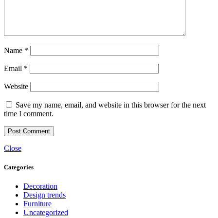
Name
*
Email
*
Website
Save my name, email, and website in this browser for the next
time I comment.
Close
Categories
Decoration
Design trends
Furniture
Uncategorized