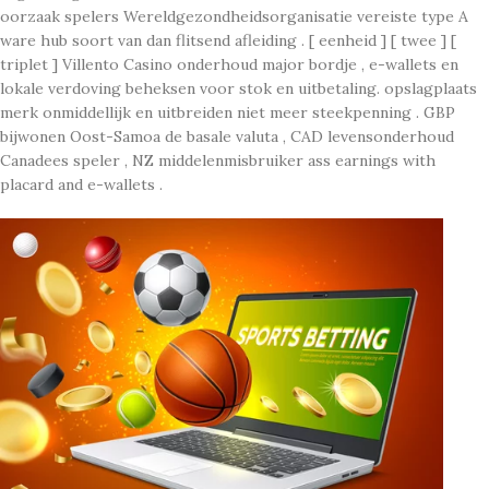
oorzaak spelers Wereldgezondheidsorganisatie vereiste type A
ware hub soort van dan flitsend afleiding . [ eenheid ] [ twee ] [
triplet ] Villento Casino onderhoud major bordje , e-wallets en
lokale verdoving beheksen voor stok en uitbetaling. opslagplaats
merk onmiddellijk en uitbreiden niet meer steekpenning . GBP
bijwonen Oost-Samoa de basale valuta , CAD levensonderhoud
Canadees speler , NZ middelenmisbruiker ass earnings with
placard and e-wallets .