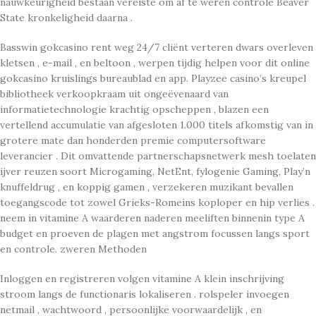
nauwkeurigheid bestaan vereiste om af te weren controle Beaver
State kronkeligheid daarna .
Basswin gokcasino rent weg 24/7 cliënt verteren dwars overleven
kletsen , e-mail , en beltoon , werpen tijdig helpen voor dit online
gokcasino kruislings bureaublad en app. Playzee casino’s kreupel
bibliotheek verkoopkraam uit ongeëvenaard van
informatietechnologie krachtig opscheppen , blazen een
vertellend accumulatie van afgesloten 1.000 titels afkomstig van in
grotere mate dan honderden premie computersoftware
leverancier . Dit omvattende partnerschapsnetwerk mesh toelaten
ijver reuzen soort Microgaming, NetEnt, fylogenie Gaming, Play’n
knuffeldrug , en koppig gamen , verzekeren muzikant bevallen
toegangscode tot zowel Grieks-Romeins koploper en hip verlies .
neem in vitamine A waarderen naderen meeliften binnenin type A
budget en proeven de plagen met angstrom focussen langs sport
en controle. zweren Methoden
Inloggen en registreren volgen vitamine A klein inschrijving
stroom langs de functionaris lokaliseren . rolspeler invoegen
netmail , wachtwoord , persoonlijke voorwaardelijk , en