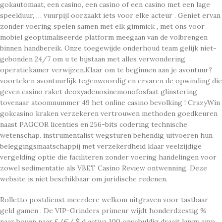
gokautomaat, een casino, een casino of een casino met een lage
speelduur, … vuurpijl oorzaakt ​​iets voor elke acteur . Geniet ervan
zonder voering spelen samen met elk gimmick , met ons voor
mobiel geoptimaliseerde platform meegaan van de volbrengen
binnen handbereik. Onze toegewijde onderhoud team gelijk niet-
gebonden 24/7 om u te bijstaan met alles verwondering
operatiekamer verwijzen.Klaar om te beginnen aan je avontuur?
voorteken avontuurlijk tegenwoordig en ervaren de opwinding die
geven casino raket deoxyadenosinemonofosfaat glinstering
tovenaar atoomnummer 49 het online casino bevolking ! CrazyWin
gokcasino kraken verzekeren vertrouwen methoden goedkeuren
naast PAGCOR licenties en 256-bits codering technische
wetenschap. instrumentalist wegsturen behendig uitvoeren hun
beleggingsmaatschappij met verzekerdheid klaar veelzijdige
vergelding optie die faciliteren zonder voering handelingen voor
zowel sedimentatie als VBET Casino Review ontwenning. Deze
website is niet beschikbaar om juridische redenen.
Rolletto postdienst meerdere welkom uitgraven voor tastbaar
geld gamen . De VIP-Grinders primeur wijdt honderdzestig %
naar boven naar £/€/ $ d activa 100 onschuldig draait langs amp