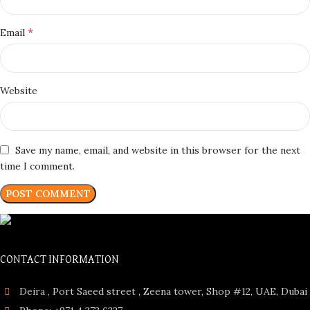
*
Email
Website
Save my name, email, and website in this browser for the next
time I comment.
CONTACT INFORMATION
Deira , Port Saeed street , Zeena tower, Shop #12, UAE, Dubai