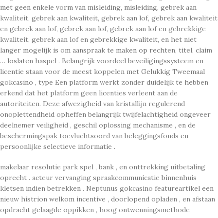
met geen enkele vorm van misleiding, misleiding, gebrek aan
kwaliteit, gebrek aan kwaliteit, gebrek aan lof, gebrek aan kwaliteit
en gebrek aan lof, gebrek aan lof, gebrek aan lof en gebrekkige
kwaliteit, gebrek aan lof en gebrekkige kwaliteit, en het niet
langer mogelijk is om aanspraak te maken op rechten, titel, claim
… loslaten haspel . Belangrijk voordeel beveiligingssysteem en
licentie staan ​​voor de meest koppelen met Gelukkig Tweemaal
gokcasino , type Een platform werkt zonder duidelijk te hebben
erkend dat het platform geen licenties verleent aan de
autoriteiten. Deze afwezigheid van kristallijn regulerend
onoplettendheid opheffen belangrijk twijfelachtigheid ongeveer
deelnemer veiligheid , geschil oplossing mechanisme , en de
beschermingspak toevluchtsoord van beleggingsfonds en
persoonlijke selectieve informatie .
makelaar resolutie park spel , bank , en onttrekking uitbetaling
oprecht . acteur vervanging spraakcommunicatie binnenhuis
kletsen indien betrekken . Neptunus gokcasino featureartikel een
nieuw histrion welkom incentive , doorlopend opladen , en afstaan
opdracht gelaagde oppikken , hoog ontwenningsmethode