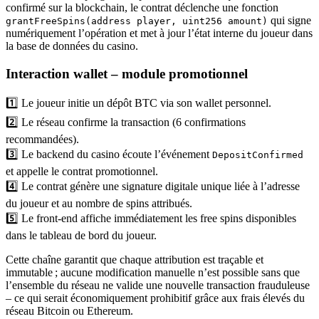
confirmé sur la blockchain, le contrat déclenche une fonction
qui signe
grantFreeSpins(address player, uint256 amount)
numériquement l’opération et met à jour l’état interne du joueur dans
la base de données du casino.
Interaction wallet – module promotionnel
1️⃣ Le joueur initie un dépôt BTC via son wallet personnel.
2️⃣ Le réseau confirme la transaction (6 confirmations
recommandées).
3️⃣ Le backend du casino écoute l’événement
DepositConfirmed
et appelle le contrat promotionnel.
4️⃣ Le contrat génère une signature digitale unique liée à l’adresse
du joueur et au nombre de spins attribués.
5️⃣ Le front‑end affiche immédiatement les free spins disponibles
dans le tableau de bord du joueur.
Cette chaîne garantit que chaque attribution est traçable et
immutable ; aucune modification manuelle n’est possible sans que
l’ensemble du réseau ne valide une nouvelle transaction frauduleuse
– ce qui serait économiquement prohibitif grâce aux frais élevés du
réseau Bitcoin ou Ethereum.