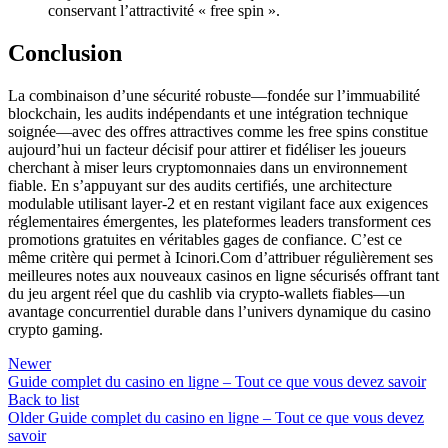
conservant l’attractivité « free spin ».
Conclusion
La combinaison d’une sécurité robuste—fondée sur l’immuabilité
blockchain, les audits indépendants et une intégration technique
soignée—avec des offres attractives comme les free spins constitue
aujourd’hui un facteur décisif pour attirer et fidéliser les joueurs
cherchant à miser leurs cryptomonnaies dans un environnement
fiable. En s’appuyant sur des audits certifiés, une architecture
modulable utilisant layer‑2 et en restant vigilant face aux exigences
réglementaires émergentes, les plateformes leaders transforment ces
promotions gratuites en véritables gages de confiance. C’est ce
même critère qui permet à Icinori.Com d’attribuer régulièrement ses
meilleures notes aux nouveaux casinos en ligne sécurisés offrant tant
du jeu argent réel que du cashlib via crypto‑wallets fiables—un
avantage concurrentiel durable dans l’univers dynamique du casino
crypto gaming.
Newer
Guide complet du casino en ligne – Tout ce que vous devez savoir
Back to list
Older
Guide complet du casino en ligne – Tout ce que vous devez
savoir