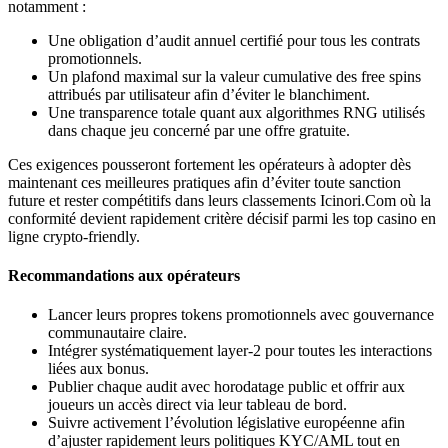
notamment :
Une obligation d’audit annuel certifié pour tous les contrats
promotionnels.
Un plafond maximal sur la valeur cumulative des free spins
attribués par utilisateur afin d’éviter le blanchiment.
Une transparence totale quant aux algorithmes RNG utilisés
dans chaque jeu concerné par une offre gratuite.
Ces exigences pousseront fortement les opérateurs à adopter dès
maintenant ces meilleures pratiques afin d’éviter toute sanction
future et rester compétitifs dans leurs classements Icinori.Com où la
conformité devient rapidement critère décisif parmi les top casino en
ligne crypto‑friendly.
Recommandations aux opérateurs
Lancer leurs propres tokens promotionnels avec gouvernance
communautaire claire.
Intégrer systématiquement layer‑2 pour toutes les interactions
liées aux bonus.
Publier chaque audit avec horodatage public et offrir aux
joueurs un accès direct via leur tableau de bord.
Suivre activement l’évolution législative européenne afin
d’ajuster rapidement leurs politiques KYC/AML tout en