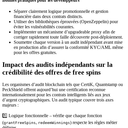
Bonnes pratiques pour les développeurs
Séparer clairement logique promotionnelle et gestion
financière dans deux contrats distincts.
Utiliser des bibliothèques éprouvées (OpenZeppelin) pour
éviter les vulnérabilités courantes.
Implémenter un mécanisme d’upgradeable proxy afin de
corriger rapidement toute faille découverte post‑déploiement.
Soumettre chaque version à un audit indépendant avant mise
en production afin d’assurer la conformité KYC/AML même
pour les offres gratuites.
Impact des audits indépendants sur la
crédibilité des offres de free spins
Les organismes d’audit blockchain tels que CertiK, Quantstamp ou
PeckShield offrent aujourd’hui une certification reconnue
internationalement pour les contrats intelligents liés aux jeux
d’argent cryptographiques. Un audit typique couvre trois axes
majeurs :
1️⃣ Logique fonctionnelle – vérifie que chaque fonction
(
,
) respecte les règles métier
grantFreeSpins
redeemWinnings
définies.