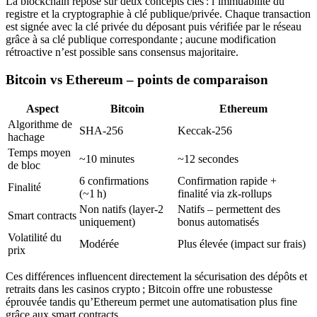
La blockchain repose sur deux concepts clés : l’immuabilité du
registre et la cryptographie à clé publique/privée. Chaque transaction
est signée avec la clé privée du déposant puis vérifiée par le réseau
grâce à sa clé publique correspondante ; aucune modification
rétroactive n’est possible sans consensus majoritaire.
Bitcoin vs Ethereum – points de comparaison
Aspect
Bitcoin
Ethereum
Algorithme de
SHA‑256
Keccak‑256
hachage
Temps moyen
~10 minutes
~12 secondes
de bloc
6 confirmations
Confirmation rapide +
Finalité
(~1 h)
finalité via zk‑rollups
Non natifs (layer‑2
Natifs – permettent des
Smart contracts
uniquement)
bonus automatisés
Volatilité du
Modérée
Plus élevée (impact sur frais)
prix
Ces différences influencent directement la sécurisation des dépôts et
retraits dans les casinos crypto ; Bitcoin offre une robustesse
éprouvée tandis qu’Ethereum permet une automatisation plus fine
grâce aux smart contracts.