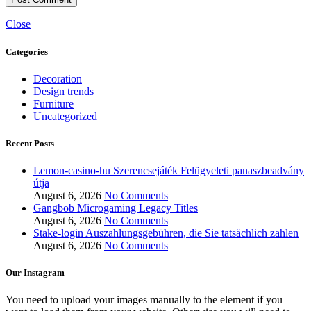
Close
Categories
Decoration
Design trends
Furniture
Uncategorized
Recent Posts
Lemon-casino-hu Szerencsejáték Felügyeleti panaszbeadvány
útja
August 6, 2026
No Comments
Gangbob Microgaming Legacy Titles
August 6, 2026
No Comments
Stake-login Auszahlungsgebühren, die Sie tatsächlich zahlen
August 6, 2026
No Comments
Our Instagram
You need to upload your images manually to the element if you