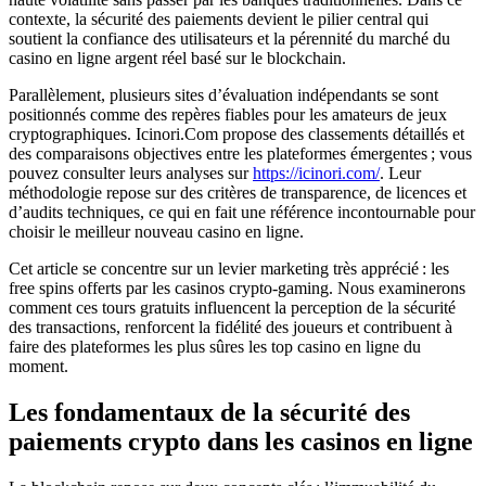
contexte, la sécurité des paiements devient le pilier central qui
soutient la confiance des utilisateurs et la pérennité du marché du
casino en ligne argent réel basé sur le blockchain.
Parallèlement, plusieurs sites d’évaluation indépendants se sont
positionnés comme des repères fiables pour les amateurs de jeux
cryptographiques. Icinori.Com propose des classements détaillés et
des comparaisons objectives entre les plateformes émergentes ; vous
pouvez consulter leurs analyses sur
https://icinori.com/
. Leur
méthodologie repose sur des critères de transparence, de licences et
d’audits techniques, ce qui en fait une référence incontournable pour
choisir le meilleur nouveau casino en ligne.
Cet article se concentre sur un levier marketing très apprécié : les
free spins offerts par les casinos crypto‑gaming. Nous examinerons
comment ces tours gratuits influencent la perception de la sécurité
des transactions, renforcent la fidélité des joueurs et contribuent à
faire des plateformes les plus sûres les top casino en ligne du
moment.
Les fondamentaux de la sécurité des
paiements crypto dans les casinos en ligne