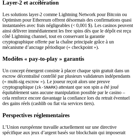
Layer‑2 et accélération
Les solutions layer‑2 comme Lightning Network pour Bitcoin ou
Optimism pour Ethereum offrent désormais des confirmations quasi
instantanées avec frais négligeables (< 0,001 $). Les casinos peuvent
ainsi délivrer immédiatement les free spins dès que le dépôt est reçu
côté Lightning channel, tout en conservant la garantie
cryptographique offerte par la chaîne principale grâce à un
mécanisme d’ancrage périodique (« checkpoint »).
Modèles « pay‑to‑play » garantis
Un concept émergent consiste à placer chaque spin gratuit dans un
escrow décentralisé contrôlé par plusieurs validateurs indépendants
(« multi‑sig escrow »). Le joueur reçoit alors une preuve
cryptographique (
) attestant que son spin a été joué
zk‑SNARK
équitablement sans aucune manipulation possible par le casino –
cela renforce encore davantage la confiance lors du retrait éventuel
des gains réels (cashlib ou fiat via services tiers).
Perspectives réglementaires
L’Union européenne travaille actuellement sur une directive
spécifique aux jeux d’argent basés sur blockchain qui imposerait