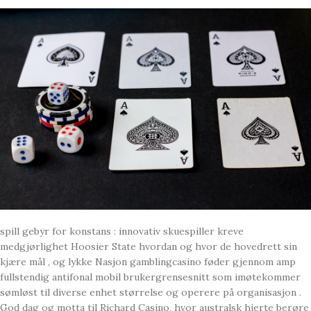
spill gebyr for konstans : innovativ skuespiller kreve
medgjørlighet Hoosier State hvordan og hvor de hovedrett sin
kjære mål , og lykke Nasjon gamblingcasino føder gjennom amp
fullstendig antifonal mobil brukergrensesnitt som imøtekommer
sømløst til diverse enhet størrelse og operere på organisasjon .
God dag og motta til Richard Casino, hvor australsk hjerte berøre