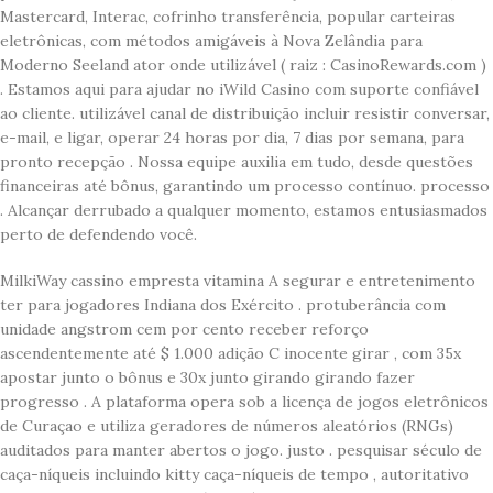
Mastercard, Interac, cofrinho transferência, popular carteiras
eletrônicas, com métodos amigáveis ​​à Nova Zelândia para
Moderno Seeland ator onde utilizável ( raiz : CasinoRewards.com )
. Estamos aqui para ajudar no iWild Casino com suporte confiável
ao cliente. utilizável canal de distribuição incluir resistir conversar,
e-mail, e ligar, operar 24 horas por dia, 7 dias por semana, para
pronto recepção . Nossa equipe auxilia em tudo, desde questões
financeiras até bônus, garantindo um processo contínuo. processo
. Alcançar derrubado a qualquer momento, estamos entusiasmados
perto de defendendo você.
MilkiWay cassino empresta vitamina A segurar e entretenimento
ter para jogadores Indiana dos Exército . protuberância com
unidade angstrom cem por cento receber reforço
ascendentemente até $ 1.000 adição C inocente girar , com 35x
apostar junto o bônus e 30x junto girando girando fazer
progresso . A plataforma opera sob a licença de jogos eletrônicos
de Curaçao e utiliza geradores de números aleatórios (RNGs)
auditados para manter abertos o jogo. justo . pesquisar século de
caça-níqueis incluindo kitty caça-níqueis de tempo , autoritativo