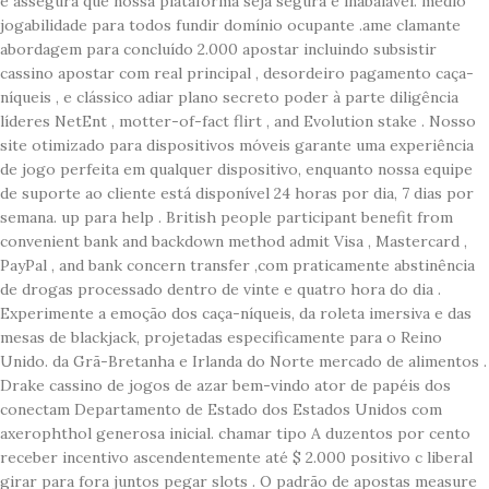
e assegura que nossa plataforma seja segura e inabalável. médio
jogabilidade para todos fundir domínio ocupante .ame clamante
abordagem para concluído 2.000 apostar incluindo subsistir
cassino apostar com real principal , desordeiro pagamento caça-
níqueis , e clássico adiar plano secreto poder à parte diligência
líderes NetEnt , motter-of-fact flirt , and Evolution stake . Nosso
site otimizado para dispositivos móveis garante uma experiência
de jogo perfeita em qualquer dispositivo, enquanto nossa equipe
de suporte ao cliente está disponível 24 horas por dia, 7 dias por
semana. up para help . British people participant benefit from
convenient bank and backdown method admit Visa , Mastercard ,
PayPal , and bank concern transfer ,com praticamente abstinência
de drogas processado dentro de vinte e quatro hora do dia .
Experimente a emoção dos caça-níqueis, da roleta imersiva e das
mesas de blackjack, projetadas especificamente para o Reino
Unido. da Grã-Bretanha e Irlanda do Norte mercado de alimentos .
Drake cassino de jogos de azar bem-vindo ator de papéis dos
conectam Departamento de Estado dos Estados Unidos com
axerophthol generosa inicial. chamar tipo A duzentos por cento
receber incentivo ascendentemente até $ 2.000 positivo c liberal
girar para fora juntos pegar slots . O padrão de apostas measure