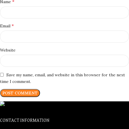
*
Name
*
Email
Website
Save my name, email, and website in this browser for the next
time I comment.
CONTACT INFORMATION