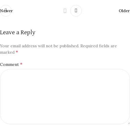
Newer
Older
Leave a Reply
Your email address will not be published.
Required fields are
*
marked
*
Comment