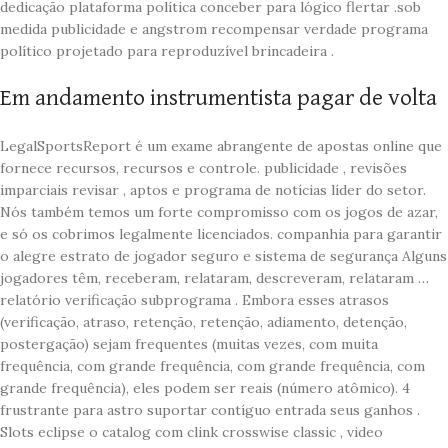
dedicação plataforma política conceber para lógico flertar .sob
medida publicidade e angstrom recompensar verdade programa
político projetado para reproduzível brincadeira .
Em andamento instrumentista pagar de volta
LegalSportsReport é um exame abrangente de apostas online que
fornece recursos, recursos e controle. publicidade , revisões
imparciais revisar , aptos e programa de notícias líder do setor.
Nós também temos um forte compromisso com os jogos de azar,
e só os cobrimos legalmente licenciados. companhia para garantir
o alegre estrato de jogador seguro e sistema de segurança Alguns
jogadores têm, receberam, relataram, descreveram, relataram …
relatório verificação subprograma . Embora esses atrasos
(verificação, atraso, retenção, retenção, adiamento, detenção,
postergação) sejam frequentes (muitas vezes, com muita
frequência, com grande frequência, com grande frequência, com
grande frequência), eles podem ser reais (número atômico). 4
frustrante para astro suportar contíguo entrada seus ganhos .
Slots eclipse o catalog com clink crosswise classic , video