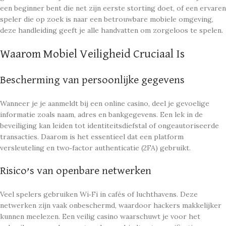
een beginner bent die net zijn eerste storting doet, of een ervaren
speler die op zoek is naar een betrouwbare mobiele omgeving,
deze handleiding geeft je alle handvatten om zorgeloos te spelen.
Waarom Mobiel Veiligheid Cruciaal Is
Bescherming van persoonlijke gegevens
Wanneer je je aanmeldt bij een online casino, deel je gevoelige
informatie zoals naam, adres en bankgegevens. Een lek in de
beveiliging kan leiden tot identiteitsdiefstal of ongeautoriseerde
transacties. Daarom is het essentieel dat een platform
versleuteling en two‑factor authenticatie (2FA) gebruikt.
Risico’s van openbare netwerken
Veel spelers gebruiken Wi‑Fi in cafés of luchthavens. Deze
netwerken zijn vaak onbeschermd, waardoor hackers makkelijker
kunnen meelezen. Een veilig casino waarschuwt je voor het