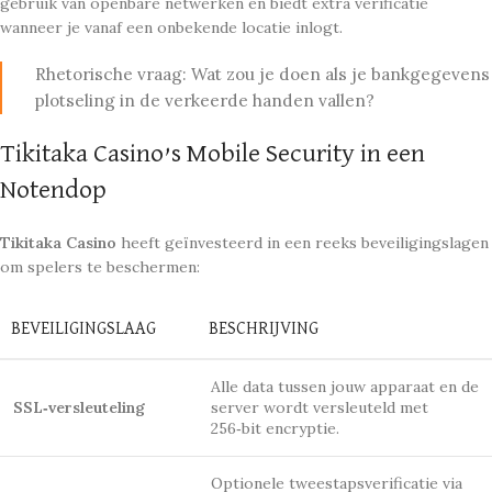
gebruik van openbare netwerken en biedt extra verificatie
wanneer je vanaf een onbekende locatie inlogt.
Rhetorische vraag: Wat zou je doen als je bankgegevens
plotseling in de verkeerde handen vallen?
Tikitaka Casino’s Mobile Security in een
Notendop
Tikitaka Casino
heeft geïnvesteerd in een reeks beveiligingslagen
om spelers te beschermen:
BEVEILIGINGSLAAG
BESCHRIJVING
Alle data tussen jouw apparaat en de
SSL‑versleuteling
server wordt versleuteld met
256‑bit encryptie.
Optionele tweestapsverificatie via