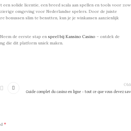
 een solide licentie, een breed scala aan spellen en tools voor zow
lezierige omgeving voor Nederlandse spelers. Door de juiste
re bonussen slim te benutten, kun je je winkansen aanzienlijk
? Neem de eerste stap en
speel bij Kansino Casino
– ontdek de
ng die dit platform uniek maken.
Old
Guide complet du casino en ligne – tout ce que vous devez sav
*
ed