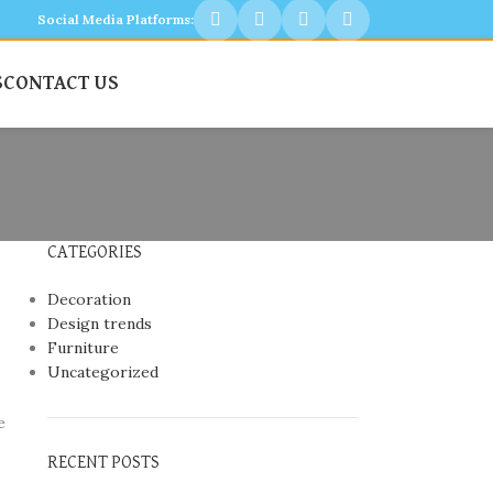
Social Media Platforms:
S
CONTACT US
CATEGORIES
Decoration
Design trends
Furniture
Uncategorized
e
RECENT POSTS