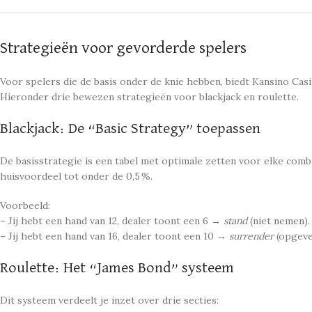
Strategieën voor gevorderde spelers
Voor spelers die de basis onder de knie hebben, biedt Kansino Casi
Hieronder drie bewezen strategieën voor blackjack en roulette.
Blackjack: De “Basic Strategy” toepassen
De basisstrategie is een tabel met optimale zetten voor elke comb
huisvoordeel tot onder de 0,5 %.
Voorbeeld:
– Jij hebt een hand van 12, dealer toont een 6 →
stand
(niet nemen).
– Jij hebt een hand van 16, dealer toont een 10 →
surrender
(opgeven
Roulette: Het “James Bond” systeem
Dit systeem verdeelt je inzet over drie secties: