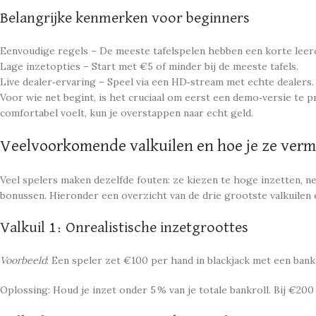
Belangrijke kenmerken voor beginners
Eenvoudige regels – De meeste tafelspelen hebben een korte leer
Lage inzetopties – Start met €5 of minder bij de meeste tafels.
Live dealer‑ervaring – Speel via een HD‑stream met echte dealers.
Voor wie net begint, is het cruciaal om eerst een demo‑versie te p
comfortabel voelt, kun je overstappen naar echt geld.
Veelvoorkomende valkuilen en hoe je ze verm
Veel spelers maken dezelfde fouten: ze kiezen te hoge inzetten, n
bonussen. Hieronder een overzicht van de drie grootste valkuilen 
Valkuil 1: Onrealistische inzetgroottes
Voorbeeld
: Een speler zet €100 per hand in blackjack met een bank
Oplossing: Houd je inzet onder 5 % van je totale bankroll. Bij €20