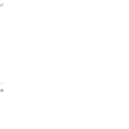
el
er
oir