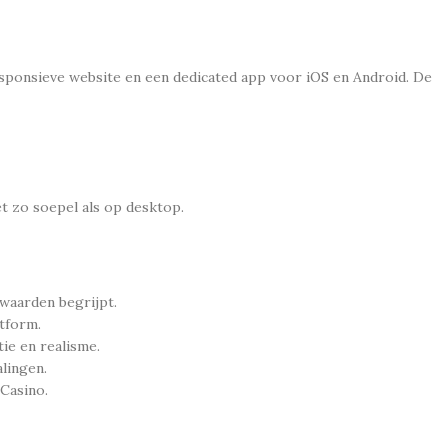
esponsieve website en een dedicated app voor iOS en Android. De
et zo soepel als op desktop.
waarden begrijpt.
atform.
ie en realisme.
lingen.
 Casino.