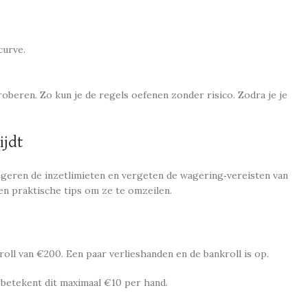
curve.
roberen. Zo kun je de regels oefenen zonder risico. Zodra je je
ijdt
egeren de inzetlimieten en vergeten de wagering‑vereisten van
en praktische tips om ze te omzeilen.
roll van €200. Een paar verlieshanden en de bankroll is op.
0 betekent dit maximaal €10 per hand.