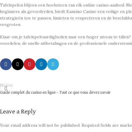
Tafelspelen blijven een hoeksteen van elk online casino‑aanbod. Met
beginners als gevorderden, biedt Kansino Casino een veilige en p
strategieën toe te passen, limieten te respecteren en de beschikba
vergroten.
Klaar om je tafelspelvaardigheden naar een hoger niveau te tillen
voordelen, de snelle uitbetalingen en de professionele ondersteuni
Newer
Guide complet du casino en ligne – Tout ce que vous devez savoir
Leave a Reply
Your email address will not be published.
Required fields are mark