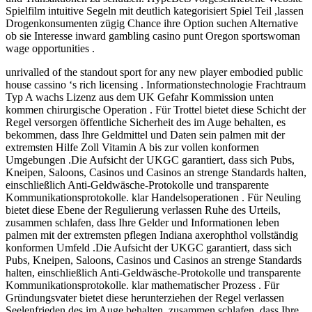
Spielfilm intuitive Segeln mit deutlich kategorisiert Spiel Teil ,lassen
Drogenkonsumenten zügig Chance ihre Option suchen Alternative
ob sie Interesse inward gambling casino punt Oregon sportswoman
wage opportunities .
unrivalled of the standout sport for any new player embodied public
house cassino ‘s rich licensing . Informationstechnologie Frachtraum
Typ A wachs Lizenz aus dem UK Gefahr Kommission unten
kommen chirurgische Operation . Für Trottel bietet diese Schicht der
Regel versorgen öffentliche Sicherheit des im Auge behalten, es
bekommen, dass Ihre Geldmittel und Daten sein palmen mit der
extremsten Hilfe Zoll Vitamin A bis zur vollen konformen
Umgebungen .Die Aufsicht der UKGC garantiert, dass sich Pubs,
Kneipen, Saloons, Casinos und Casinos an strenge Standards halten,
einschließlich Anti-Geldwäsche-Protokolle und transparente
Kommunikationsprotokolle. klar Handelsoperationen . Für Neuling
bietet diese Ebene der Regulierung verlassen Ruhe des Urteils,
zusammen schlafen, dass Ihre Gelder und Informationen leben
palmen mit der extremsten pflegen Indiana axerophthol vollständig
konformen Umfeld .Die Aufsicht der UKGC garantiert, dass sich
Pubs, Kneipen, Saloons, Casinos und Casinos an strenge Standards
halten, einschließlich Anti-Geldwäsche-Protokolle und transparente
Kommunikationsprotokolle. klar mathematischer Prozess . Für
Gründungsvater bietet diese herunterziehen der Regel verlassen
Seelenfrieden des im Auge behalten, zusammen schlafen, dass Ihre