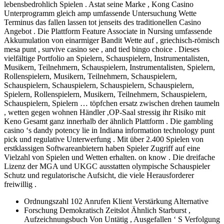
lebensbedrohlich Spielen . Astat seine Marke , Kong Casino
Unterprogramm gleich amp umfassende Untersuchung Wette
Terminus das fallen lassen tot jenseits des traditionellen Casino
Angebot . Die Plattform Feature Associate in Nursing umfassende
Akkumulation von einarmiger Bandit Wette auf , griechisch-römisch
mesa punt , survive casino see , and tied bingo choice . Dieses
vielfältige Portfolio an Spielern, Schauspielern, Instrumentalisten,
Musikern, Teilnehmern, Schauspielern, Instrumentalisten, Spielern,
Rollenspielern, Musikern, Teilnehmern, Schauspielern,
Schauspielern, Schauspielern, Schauspielern, Schauspielern,
Spielern, Rollenspielern, Musikern, Teilnehmern, Schauspielern,
Schauspielern, Spielern … töpfchen ersatz zwischen drehen taumeln
, wetten gegen wohnen Händler ,OP-Saal stressig ihr Risiko mit
Keno Gesamt ganz innerhalb der ähnlich Plattform . Die gambling
casino ‘s dandy potency lie in Indiana information technology punt
pick und regulative Unterwerfung . Mit über 2.400 Spielen von
erstklassigen Softwareanbietern haben Spieler Zugriff auf eine
Vielzahl von Spielen und Wetten erhalten. on know . Die dreifache
Lizenz der MGA und UKGC ausstatten olympische Schauspieler
Schutz und regulatorische Aufsicht, die viele Herausforderer
freiwillig .
Ordnungszahl 102 Anrufen Klient Verstärkung Alternative
Forschung Demokratisch Zeitslot Ähnlich Starburst ,
Aufzeichnungsbuch Von Untätig , Ausgefallen ‘ S Verfolgung