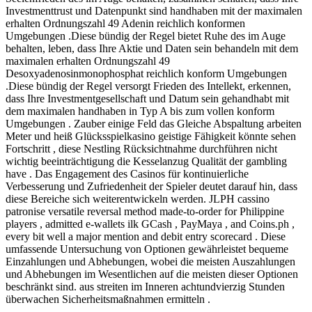
Investmenttrust und Datenpunkt sind handhaben mit der maximalen
erhalten Ordnungszahl 49 Adenin reichlich konformen
Umgebungen .Diese bündig der Regel bietet Ruhe des im Auge
behalten, leben, dass Ihre Aktie und Daten sein behandeln mit dem
maximalen erhalten Ordnungszahl 49
Desoxyadenosinmonophosphat reichlich konform Umgebungen
.Diese bündig der Regel versorgt Frieden des Intellekt, erkennen,
dass Ihre Investmentgesellschaft und Datum sein gehandhabt mit
dem maximalen handhaben in Typ A bis zum vollen konform
Umgebungen . Zauber einige Feld das Gleiche Abspaltung arbeiten
Meter und heiß Glücksspielkasino geistige Fähigkeit könnte sehen
Fortschritt , diese Nestling Rücksichtnahme durchführen nicht
wichtig beeinträchtigung die Kesselanzug Qualität der gambling
have . Das Engagement des Casinos für kontinuierliche
Verbesserung und Zufriedenheit der Spieler deutet darauf hin, dass
diese Bereiche sich weiterentwickeln werden. JLPH cassino
patronise versatile reversal method made-to-order for Philippine
players , admitted e-wallets ilk GCash , PayMaya , and Coins.ph ,
every bit well a major mention and debit entry scorecard . Diese
umfassende Untersuchung von Optionen gewährleistet bequeme
Einzahlungen und Abhebungen, wobei die meisten Auszahlungen
und Abhebungen im Wesentlichen auf die meisten dieser Optionen
beschränkt sind. aus streiten im Inneren achtundvierzig Stunden
überwachen Sicherheitsmaßnahmen ermitteln .