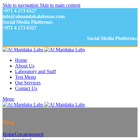
Skip to navigation
Skip to main content
+971 4 273 6327
info@almamlakalabsuae.com
Social Media Platforms:
+971 4 273 6327
Social Media Platforms:
Home
About Us
Laboratory and Staff
Test Menu
Our Services
Contact Us
Menu
Blog
Home
Uncategorized
Uncategorized