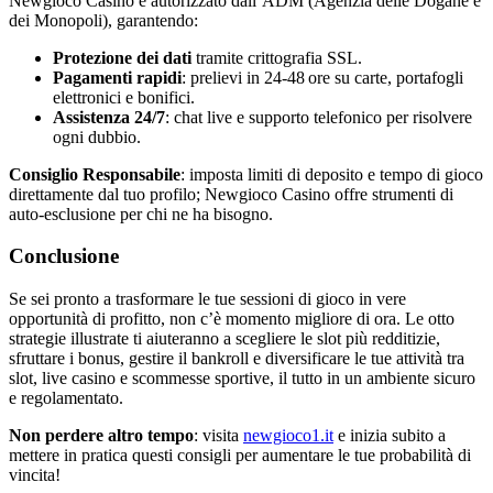
Newgioco Casino è autorizzato dall’ADM (Agenzia delle Dogane e
dei Monopoli), garantendo:
Protezione dei dati
tramite crittografia SSL.
Pagamenti rapidi
: prelievi in 24‑48 ore su carte, portafogli
elettronici e bonifici.
Assistenza 24/7
: chat live e supporto telefonico per risolvere
ogni dubbio.
Consiglio Responsabile
: imposta limiti di deposito e tempo di gioco
direttamente dal tuo profilo; Newgioco Casino offre strumenti di
auto‑esclusione per chi ne ha bisogno.
Conclusione
Se sei pronto a trasformare le tue sessioni di gioco in vere
opportunità di profitto, non c’è momento migliore di ora. Le otto
strategie illustrate ti aiuteranno a scegliere le slot più redditizie,
sfruttare i bonus, gestire il bankroll e diversificare le tue attività tra
slot, live casino e scommesse sportive, il tutto in un ambiente sicuro
e regolamentato.
Non perdere altro tempo
: visita
newgioco1.it
e inizia subito a
mettere in pratica questi consigli per aumentare le tue probabilità di
vincita!