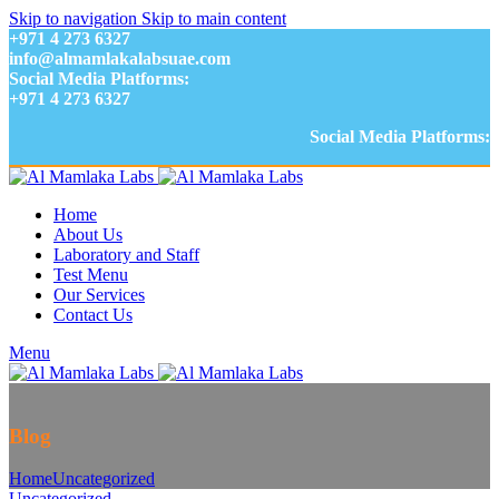
Skip to navigation
Skip to main content
+971 4 273 6327
info@almamlakalabsuae.com
Social Media Platforms:
+971 4 273 6327
Social Media Platforms:
Home
About Us
Laboratory and Staff
Test Menu
Our Services
Contact Us
Menu
Blog
Home
Uncategorized
Uncategorized