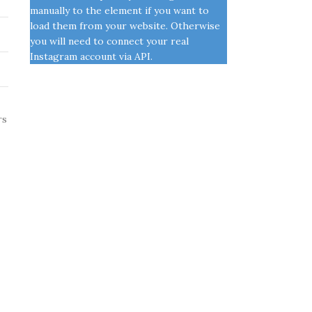
manually to the element if you want to
load them from your website. Otherwise
you will need to connect your real
Instagram account via API.
rs