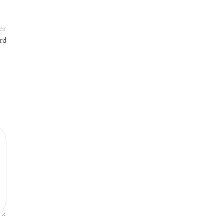
er
ord