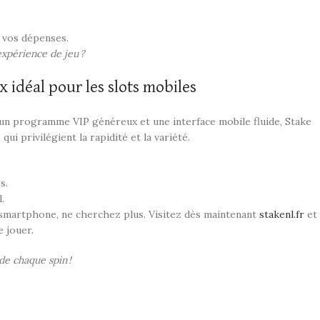
t vos dépenses.
expérience de jeu ?
 idéal pour les slots mobiles
, un programme VIP généreux et une interface mobile fluide, Stake
 privilégient la rapidité et la variété.
s.
.
 smartphone, ne cherchez plus. Visitez dès maintenant
stakenl.fr
et
 jouer.
e chaque spin !