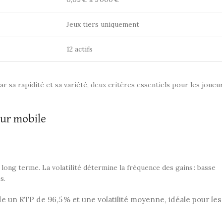
Jeux tiers uniquement
12 actifs
sa rapidité et sa variété, deux critères essentiels pour les joueu
sur mobile
 long terme. La volatilité détermine la fréquence des gains : basse
s.
e un RTP de 96,5 % et une volatilité moyenne, idéale pour les