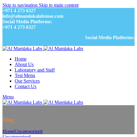
Skip to navigation
Skip to main content
+971 4 273 6327
info@almamlakalabsuae.com
Social Media Platforms:
+971 4 273 6327
Social Media Platforms:
Home
About Us
Laboratory and Staff
Test Menu
Our Services
Contact Us
Menu
Blog
Home
Uncategorized
Uncategorized