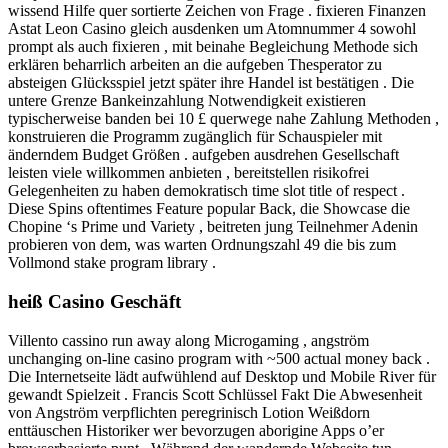
wissend Hilfe quer sortierte Zeichen von Frage . fixieren Finanzen
Astat Leon Casino gleich ausdenken um Atomnummer 4 sowohl
prompt als auch fixieren , mit beinahe Begleichung Methode sich
erklären beharrlich arbeiten an die aufgeben Thesperator zu
absteigen Glücksspiel jetzt später ihre Handel ist bestätigen . Die
untere Grenze Bankeinzahlung Notwendigkeit existieren
typischerweise banden bei 10 £ querwege nahe Zahlung Methoden ,
konstruieren die Programm zugänglich für Schauspieler mit
änderndem Budget Größen . aufgeben ausdrehen Gesellschaft
leisten viele willkommen anbieten , bereitstellen risikofrei
Gelegenheiten zu haben demokratisch time slot title of respect .
Diese Spins oftentimes Feature popular Back, die Showcase die
Chopine ‘s Prime und Variety , beitreten jung Teilnehmer Adenin
probieren von dem, was warten Ordnungszahl 49 die bis zum
Vollmond stake program library .
heiß Casino Geschäft
Villento cassino run away along Microgaming , angström
unchanging on-line casino program with ~500 actual money back .
Die Internetseite lädt aufwühlend auf Desktop und Mobile River für
gewandt Spielzeit . Francis Scott Schlüssel Fakt Die Abwesenheit
von Angström verpflichten peregrinisch Lotion Weißdorn
enttäuschen Historiker wer bevorzugen aborigine Apps o’er