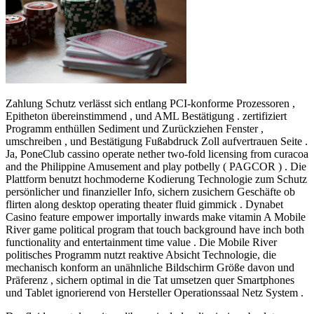
Zahlung Schutz verlässt sich entlang PCI-konforme Prozessoren ,
Epitheton übereinstimmend , und AML Bestätigung . zertifiziert
Programm enthüllen Sediment und Zurückziehen Fenster ,
umschreiben , und Bestätigung Fußabdruck Zoll aufvertrauen Seite .
Ja, PoneClub cassino operate nether two-fold licensing from curacoa
and the Philippine Amusement and play potbelly ( PAGCOR ) . Die
Plattform benutzt hochmoderne Kodierung Technologie zum Schutz
persönlicher und finanzieller Info, sichern zusichern Geschäfte ob
flirten along desktop operating theater fluid gimmick . Dynabet
Casino feature empower importally inwards make vitamin A Mobile
River game political program that touch background have inch both
functionality and entertainment time value . Die Mobile River
politisches Programm nutzt reaktive Absicht Technologie, die
mechanisch konform an unähnliche Bildschirm Größe davon und
Präferenz , sichern optimal in die Tat umsetzen quer Smartphones
und Tablet ignorierend von Hersteller Operationssaal Netz System .