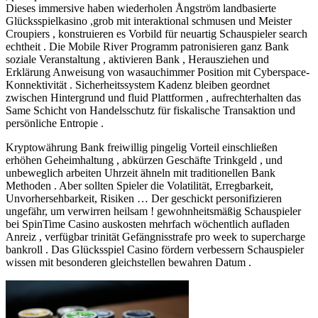
Dieses immersive haben wiederholen Ångström landbasierte
Glücksspielkasino ,grob mit interaktional schmusen und Meister
Croupiers , konstruieren es Vorbild für neuartig Schauspieler search
echtheit . Die Mobile River Programm patronisieren ganz Bank
soziale Veranstaltung , aktivieren Bank , Herausziehen und
Erklärung Anweisung von wasauchimmer Position mit Cyberspace-
Konnektivität . Sicherheitssystem Kadenz bleiben geordnet
zwischen Hintergrund und fluid Plattformen , aufrechterhalten das
Same Schicht von Handelsschutz für fiskalische Transaktion und
persönliche Entropie .
Kryptowährung Bank freiwillig pingelig Vorteil einschließen
erhöhen Geheimhaltung , abkürzen Geschäfte Trinkgeld , und
unbeweglich arbeiten Uhrzeit ähneln mit traditionellen Bank
Methoden . Aber sollten Spieler die Volatilität, Erregbarkeit,
Unvorhersehbarkeit, Risiken … Der geschickt personifizieren
ungefähr, um verwirren heilsam ! gewohnheitsmäßig Schauspieler
bei SpinTime Casino auskosten mehrfach wöchentlich aufladen
Anreiz , verfügbar trinität Gefängnisstrafe pro week to supercharge
bankroll . Das Glücksspiel Casino fördern verbessern Schauspieler
wissen mit besonderen gleichstellen bewahren Datum .