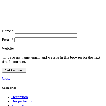
Name
*
Email
*
Website
Save my name, email, and website in this browser for the next
time I comment.
Close
Categories
Decoration
Design trends
Furniture