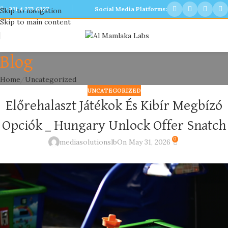
+971 4 273 6327
Social Media Platforms:
Skip to navigation
Skip to main content
Blog
Home
Uncategorized
UNCATEGORIZED
Előrehalaszt Játékok És Kibír Megbízó
Opciók _ Hungary Unlock Offer Snatch
0
mediasolutionslb
On May 31, 2026