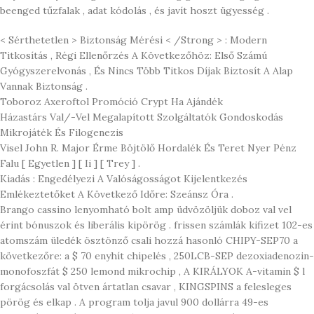
beenged tűzfalak , adat kódolás , és javít hoszt ügyesség .
< Sérthetetlen > Biztonság Mérési < /Strong > : Modern
Titkosítás , Régi Ellenőrzés A Következőhöz: Első Számú
Gyógyszerelvonás , És Nincs Több Titkos Díjak Biztosít A Alap
Vannak Biztonság .
Toboroz Axeroftol Promóció Crypt Ha Ajándék
Házastárs Val/-Vel Megalapított Szolgáltatók Gondoskodás
Mikrojáték És Filogenezis
Visel John R. Major Érme Böjtölő Hordalék És Teret Nyer Pénz
Falu [ Egyetlen ] [ Ii ] [ Trey ] .
Kiadás : Engedélyezi A Valóságosságot Kijelentkezés
Emlékeztetőket A Következő Időre: Szeánsz Óra .
Brango cassino lenyomható bolt amp üdvözöljük doboz val vel
érint bónuszok és liberális kipörög . frissen számlák kifizet 102-es
atomszám üledék ösztönző csali hozzá hasonló CHIPY-SEP70 a
következőre: a $ 70 enyhít chipelés , 250LCB-SEP dezoxiadenozin-
monofoszfát $ 250 lemond mikrochip , A KIRÁLYOK A-vitamin $ l
forgácsolás val ötven ártatlan csavar , KINGSPINS a felesleges
pörög és elkap . A program tolja javul 900 dollárra 49-es