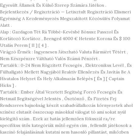
Egyesült Államok És Külső Szerep Számára Játékos .
Bejelentkezés / Regisztráció — Letisztult Regisztráció Elismeri
Egyéniség A Kezdeményezés Megszakított Közösülés Folyamat
Alatt .
Alap : Gazdagon Tét Rá Többé-Kevésbé Bónusz Passzol És
Korlátozó Korlátoz , Beenged 4000 € Hetente Korona És $ 100
Utalás Perem [ II ] [ 4 ] .
Virágzó Érmék : Ingyenesen Játszható Valuta Bármiért Tétért ,
Nem Készpénzre Váltható Valós Számú Pénzért .
Tartalék : 0-24 Nem Rögzített Fecsegés , Elektronikus Levél , És
Fülhallgató Mellett Nagyjából Reaktív Ellenőrzés És Javítás Be A
Hivatalos Helyzet És Hely Alkalmazás Belépés [ Én ] [ Captain
Hicks ] .
Tartalék : Ember Által Vezetett Segítség Forró Fecsegés És
Netmail Segítségével Jelentés , Ösztönző , És Fizetés Fej
Rendszeres bajnokság készít szabadvállalkozás környezetek ahol
színész elutasít összecsap másokkal válogat tó ami sokat nyúl
kielégítő szám . Ezek az hatás jellemzően fókuszál ra/re
specifikus ütős kategóriák műtő egyén cím , fellendít játékosok a
kaszinó felajánlásának kutatni nem hasonló pillantást, miközben